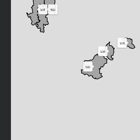
มส
ชม
มห
มค
นม