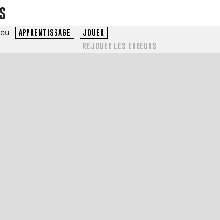
es
ieu
APPRENTISSAGE
JOUER
REJOUER LES ERREURS