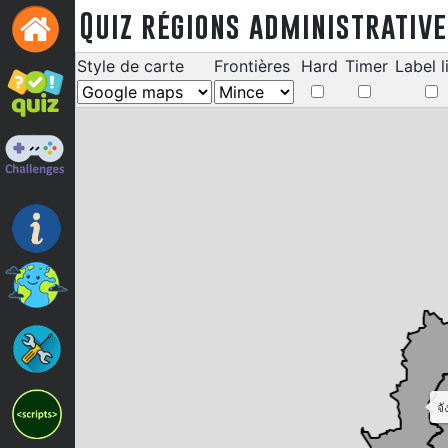
Quiz régions administrativ
Style de carte
Frontières
Hard
Timer
Label l
จ